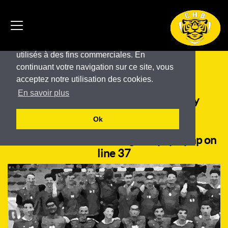
Ce site utilise des cookies pour son
fonctionnement. Ces cookies ne sont pas
utilisés à des fins commerciales. En
U10 mixtes 2
continuant votre navigation sur ce site, vous
acceptez notre utilisation des cookies.
En savoir plus
Warning
: Attempt to read property
"championnat" on null in
Ok
/home/alliancehf/chb/wp-
content/themes/chb/single-equipe.php
on
line
37