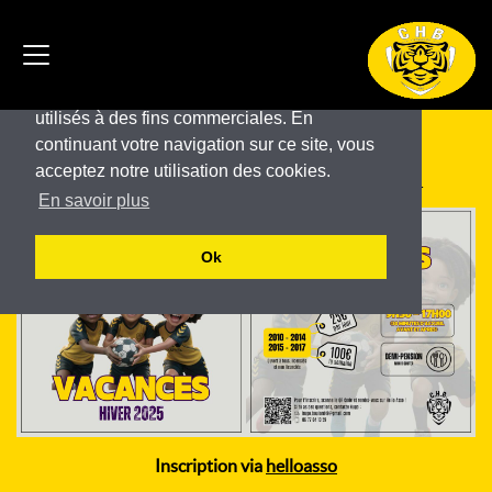
Ce site utilise des cookies pour son
fonctionnement. Ces cookies ne sont pas
utilisés à des fins commerciales. En
Stage vacances hiver 2025
continuant votre navigation sur ce site, vous
acceptez notre utilisation des cookies.
Publié le 9 janvier 2025 à 22:32 / Mis à jour le 9 janvier 2025 à 22:54
En savoir plus
Ok
Inscription via
helloasso